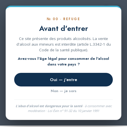
Se rendre au contenu
№ 00 · REFUGE
Avant d'entrer
Ce site présente des produits alcoolisés. La vente
d'alcool aux mineurs est interdite (article L.3342-1 du
Code de la santé publique).
Votre Panier
Avez-vous l'âge légal pour consommer de l'alcool
dans votre pays ?
Votre panier est actuellement vide.
Oui — j'entre
Retour à la boutique
Non — je sors
L'abus d'alcool est dangereux pour la santé
· à consommer avec
modération · Loi Évin n° 91-32 du 10 janvier 1991